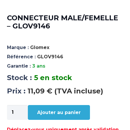
CONNECTEUR MALE/FEMELLE
– GLOV9146
Marque :
Glomex
Référence :
GLOV9146
Garantie :
3 ans
Stock :
5 en stock
Prix :
11,09 € (TVA incluse)
quantité
Ajouter au panier
de
CONNECTEUR
MALE/FEMELLE
Déplacez-vous uniquement après validation