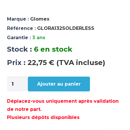
Marque :
Glomex
Référence :
GLORA132SOLDERLESS
Garantie :
3 ans
Stock :
6 en stock
Prix :
22,75 € (TVA incluse)
quantité
Ajouter au panier
de
CONNECTEUR
PL259
Déplacez-vous uniquement après validation
MALE
de notre part.
OR
Plusieurs dépôts disponibles
POUR
RG58