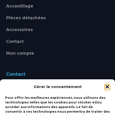
Accastillage
Pièces détachées
Accessoires
Contact
Mon compte
Contact
Gérer le consentement
460 Avenue Alain Le
Leap 83220 LE PRADET
Pour offrir les meilleures expériences, nous utilisons des
technologies telles que les cookies pour stocker et/ou
bbsmarine@bbs-
accéder aux informations des appareils. Le fait de
consentir à ces technologies nous permettra de traiter des
marine.fr