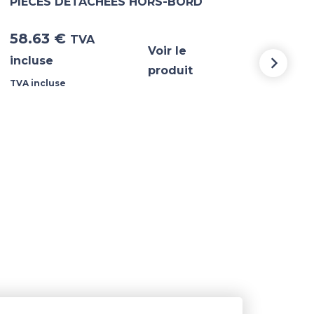
PIECES DETACHEES HORS-BORD
PIE
58.63
€
5 3
TVA
Voir le
incluse
incl
produit
TVA incluse
TVA i