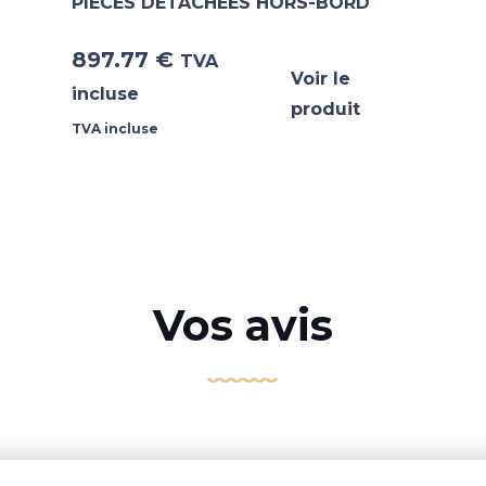
PIECES DETACHEES HORS-BORD
897.77
€
TVA
Voir le
incluse
produit
TVA incluse
Vos avis