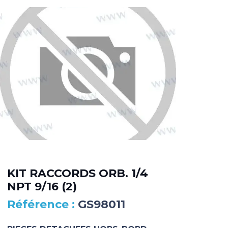
KIT RACCORDS ORB. 1/4
DA
NPT 9/16 (2)
MA
GS98011