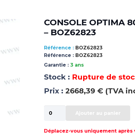
CONSOLE OPTIMA 80
– BOZ62823
BOZ62823
Référence :
BOZ62823
Garantie :
3 ans
Stock :
Rupture de sto
Prix :
2668,39 € (TVA in
quantité
Ajouter au panier
de
CONSOLE
OPTIMA
Déplacez-vous uniquement après va