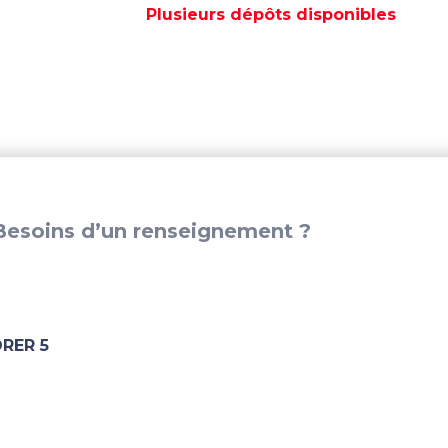
800
Plusieurs dépôts disponibles
GRISE
POUR
EXPLORER
5
–
BOZ62823
esoins d’un renseignement ?
RER 5