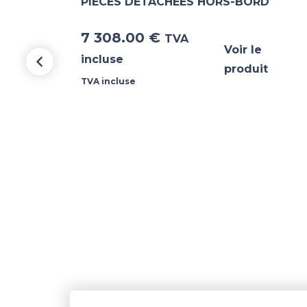
PIECES DETACHEES HORS-BORD
7 308.00
€
TVA
Voir le
incluse
produit
TVA incluse