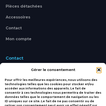
Pièces détachées
Accessoires
Contact
Mon compte
Contact
Gérer le consentement
460 Avenue Alain Le
Leap 83220 LE PRADET
Pour offrir les meilleures expériences, nous utilisons des
technologies telles que les cookies pour stocker et/ou
bbsmarine@bbs-
accéder aux informations des appareils. Le fait de
consentir à ces technologies nous permettra de traiter des
marine.fr
données telles que le comportement de navigation ou les
ID uniques sur ce site. Le fait de ne pas consentir ou de
Fixe:
04 27 50 24 50
retirer son consentement peut avoir un effet négatif sur