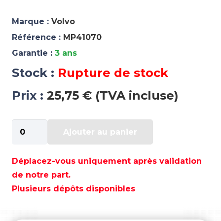
Marque :
Volvo
Référence :
MP41070
Garantie :
3 ans
Stock :
Rupture de stock
Prix :
25,75 € (TVA incluse)
quantité
Ajouter au panier
de
CONTACTEUR
A
Déplacez-vous uniquement après validation
CLE
de notre part.
-
Plusieurs dépôts disponibles
MP41070