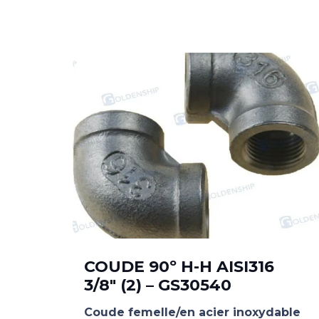
COUDE 90º H-H AISI316
3/8″ (2) – GS30540
ble
Coude femelle/en acier inoxydable