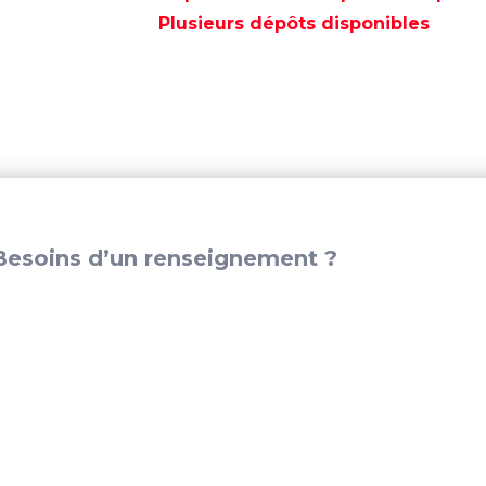
INOX
Plusieurs dépôts disponibles
FEM/FEM
3/4
-
GS30542
esoins d’un renseignement ?