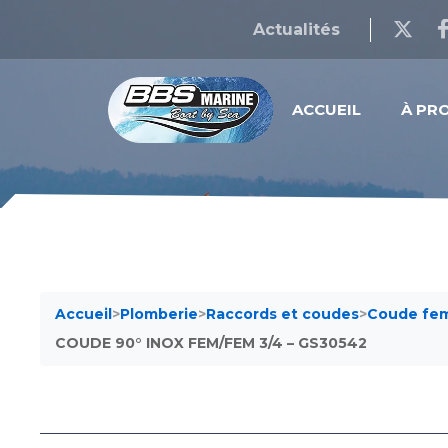
Actualités
ACCUEIL
À PR
Accueil
>
Plomberie
>
Raccords et coudes
>
Coude fem
COUDE 90° INOX FEM/FEM 3/4 – GS30542