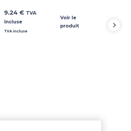
9.24
€
12.
TVA
Voir le
incluse
incl
produit
TVA incluse
TVA i