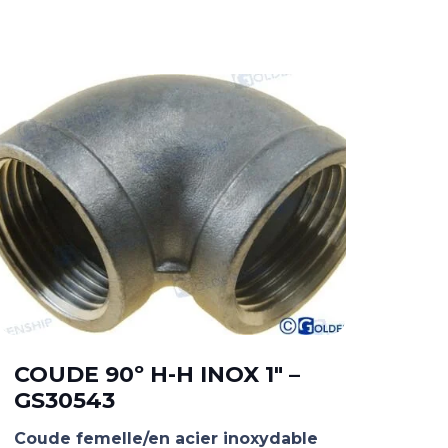
COUDE 90º H-H INOX 1″ –
CO
GS30543
1-1
Coude femelle/en acier inoxydable
Coud