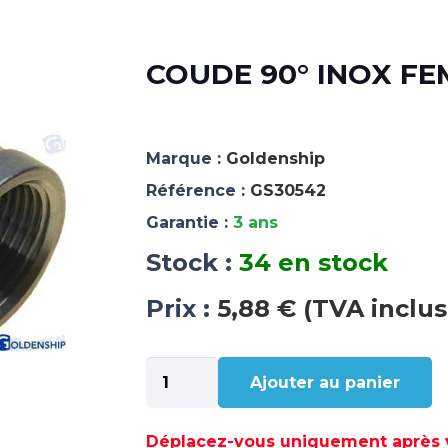
COUDE 90° INOX FEM
Marque :
Goldenship
Référence :
GS30542
Garantie :
3 ans
Stock :
34 en stock
Prix :
5,88 € (TVA inclus
quantité
Ajouter au panier
de
COUDE
90°
Déplacez-vous uniquement après va