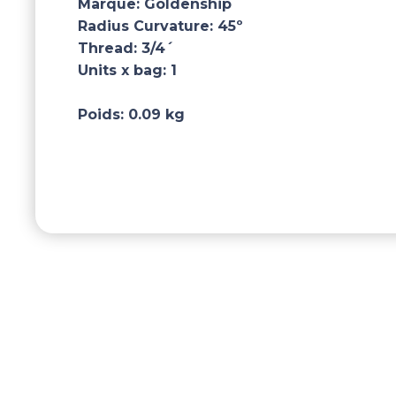
Marque:
Goldenship
Radius Curvature:
45º
Thread:
3/4´
Units x bag:
1
Poids:
0.09 kg