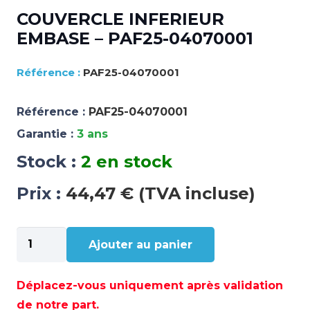
COUVERCLE INFERIEUR
EMBASE – PAF25-04070001
PAF25-04070001
Référence :
PAF25-04070001
Garantie :
3 ans
Stock :
2 en stock
Prix :
44,47 € (TVA incluse)
quantité
Ajouter au panier
de
COUVERCLE
INFERIEUR
Déplacez-vous uniquement après validation
EMBASE
de notre part.