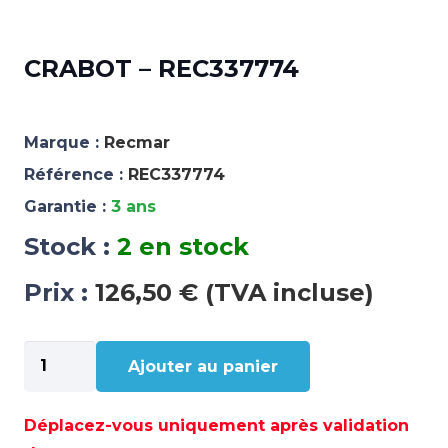
CRABOT – REC337774
Marque :
Recmar
Référence :
REC337774
Garantie :
3 ans
Stock :
2 en stock
Prix :
126,50 € (TVA incluse)
quantité
Ajouter au panier
de
CRABOT
-
Déplacez-vous uniquement après validation
REC337774