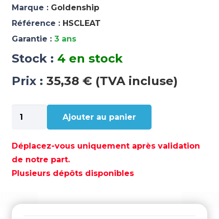
Marque :
Goldenship
Référence :
HSCLEAT
Garantie :
3 ans
Stock :
4 en stock
Prix :
35,38 € (TVA incluse)
quantité
Ajouter au panier
de
CROCHET
D
Déplacez-vous uniquement après validation
ANCRAGE
de notre part.
-
Plusieurs dépôts disponibles
HSCLEAT