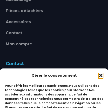
Pièces détachées
Accessoires
Contact
Mon compte
Contact
Gérer le consentement
460 Avenue Alain Le
Leap 83220 LE PRADET
Pour offrir les meilleures expériences, nous utilisons des
technologies telles que les cookies pour stocker et/ou
bbsmarine@bbs-
accéder aux informations des appareils. Le fait de
consentir à ces technologies nous permettra de traiter des
marine.fr
données telles que le comportement de navigation ou les
ID uniques sur ce site. Le fait de ne pas consentir ou de