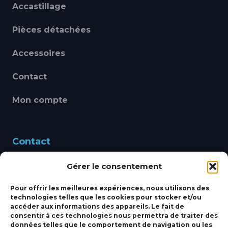
Accastillage
Pièces détachées
Accessoires
Contact
Mon compte
Contact
Gérer le consentement
460 Avenue Alain Le
Leap 83220 LE PRADET
Pour offrir les meilleures expériences, nous utilisons des
technologies telles que les cookies pour stocker et/ou
bbsmarine@bbs-
accéder aux informations des appareils. Le fait de
consentir à ces technologies nous permettra de traiter des
marine.fr
données telles que le comportement de navigation ou les