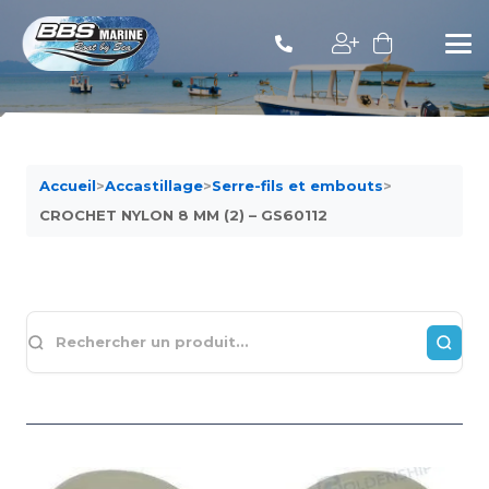
Accueil
>
Accastillage
>
Serre-fils et embouts
>
CROCHET NYLON 8 MM (2) – GS60112