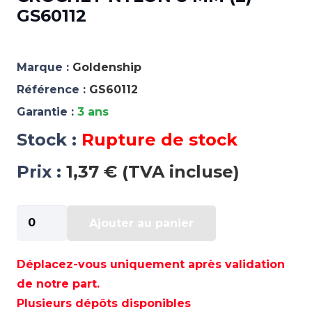
GS60112
Marque :
Goldenship
Référence :
GS60112
Garantie :
3 ans
Stock :
Rupture de stock
Prix :
1,37 € (TVA incluse)
quantité
Ajouter au panier
de
CROCHET
NYLON
Déplacez-vous uniquement après validation
8
de notre part.
MM
Plusieurs dépôts disponibles