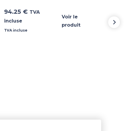
94.25
€
48
TVA
Voir le
incluse
incl
produit
TVA incluse
TVA i