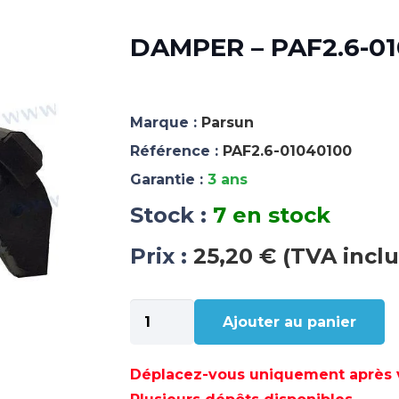
DAMPER – PAF2.6-0
Marque :
Parsun
Référence :
PAF2.6-01040100
Garantie :
3 ans
Stock :
7 en stock
Prix :
25,20 € (TVA inclu
quantité
Ajouter au panier
de
DAMPER
-
Déplacez-vous uniquement après va
PAF2.6-