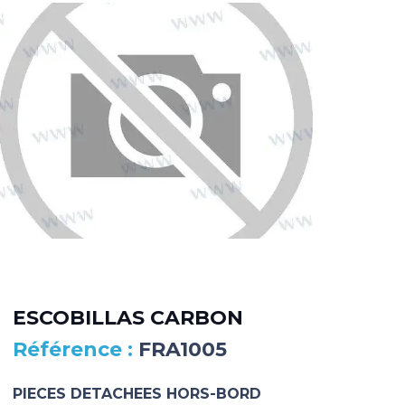
DI
BL
ESCOBILLAS CARBON
FRA1005
FR
PIECES DETACHEES HORS-BORD
PIE