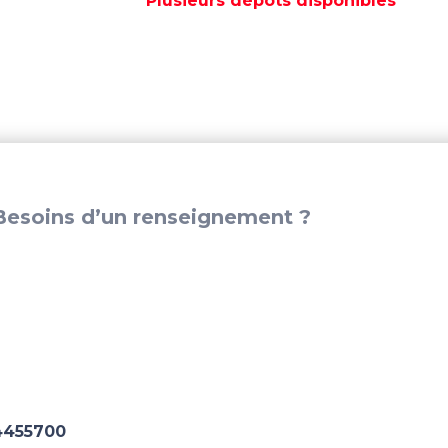
Plusieurs dépôts disponibles
01040100
esoins d’un renseignement ?
4455700