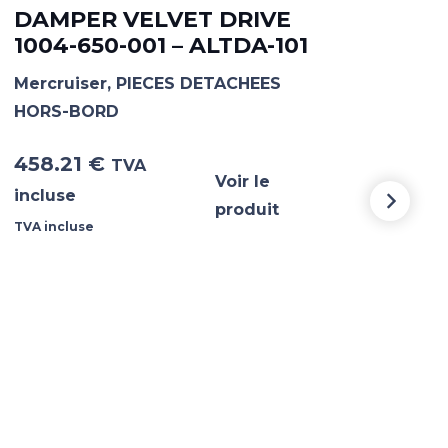
DAMPER VELVET DRIVE
1004-650-001 – ALTDA-101
JO
BA
Mercruiser
,
PIECES DETACHEES
HORS-BORD
All
458.21
€
13.
TVA
Voir le
incluse
incl
produit
TVA incluse
TVA i