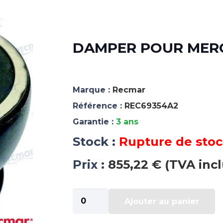
DAMPER POUR MERC
Marque :
Recmar
Référence :
REC69354A2
Garantie :
3 ans
Stock :
Rupture de sto
Prix :
855,22 € (TVA inc
quantité
Ajouter au panier
de
DAMPER