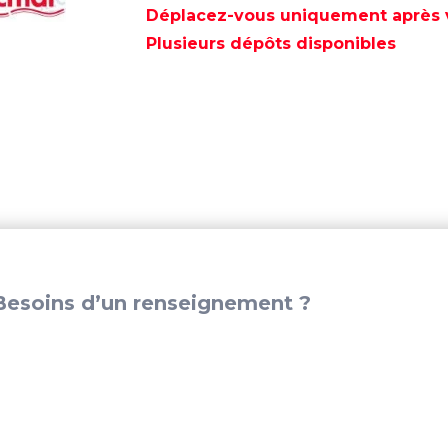
POUR
Déplacez-vous uniquement après va
MERCRUISER
Plusieurs dépôts disponibles
470
-
REC69354A2
esoins d’un renseignement ?