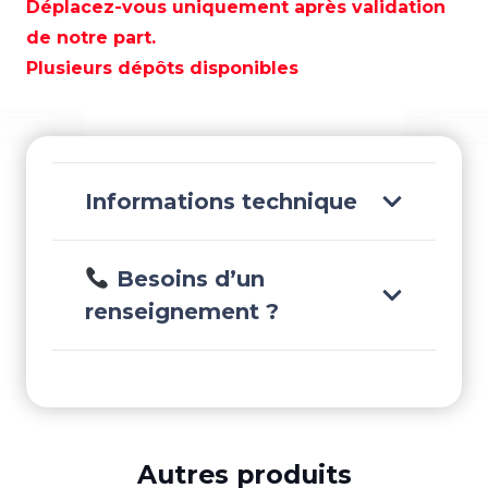
EN
Déplacez-vous uniquement après validation
LIGNE
de notre part.
07-
Plusieurs dépôts disponibles
2,6
GPM
-
PAR11026520AO
Informations technique
Besoins d’un
renseignement ?
Autres produits