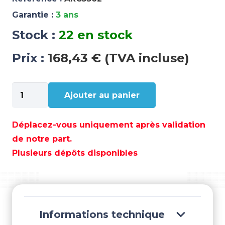
Garantie :
3 ans
Stock :
22 en stock
Prix :
168,43 € (TVA incluse)
quantité
Ajouter au panier
de
DEMARREUR
HORS-
Déplacez-vous uniquement après validation
BORD
de notre part.
MERCURY
Plusieurs dépôts disponibles
YAMAHA
–
ARC5362
Informations technique