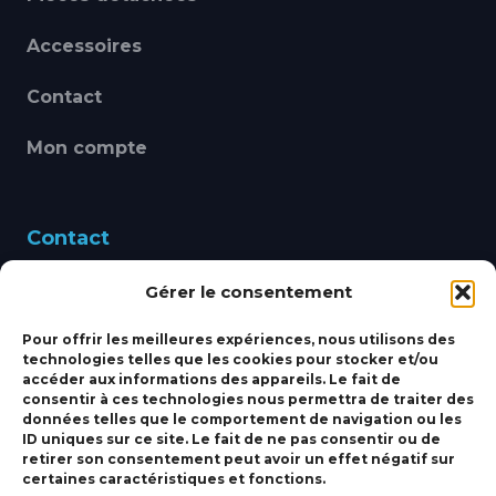
Accessoires
Contact
Mon compte
Contact
Gérer le consentement
460 Avenue Alain Le
Leap 83220 LE PRADET
Pour offrir les meilleures expériences, nous utilisons des
technologies telles que les cookies pour stocker et/ou
bbsmarine@bbs-
accéder aux informations des appareils. Le fait de
consentir à ces technologies nous permettra de traiter des
marine.fr
données telles que le comportement de navigation ou les
ID uniques sur ce site. Le fait de ne pas consentir ou de
Fixe:
04 27 50 24 50
retirer son consentement peut avoir un effet négatif sur
certaines caractéristiques et fonctions.
Mobile:
06 69 44 48 83