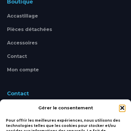
Boutique
Accastillage
Pièces détachées
Accessoires
Contact
Mon compte
Contact
Gérer le consentement
460 Avenue Alain Le
Leap 83220 LE PRADET
Pour offrir les meilleures expériences, nous utilisons des
technologies telles que les cookies pour stocker et/ou
bbsmarine@bbs-
accéder aux informations des appareils. Le fait de