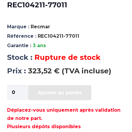
REC104211-77011
Marque :
Recmar
Référence :
REC104211-77011
Garantie :
3 ans
Stock :
Rupture de stock
Prix :
323,52 € (TVA incluse)
quantité
Ajouter au panier
de
DEMARREUR
YANMAR
Déplacez-vous uniquement après validation
-
de notre part.
REC104211-
Plusieurs dépôts disponibles
77011