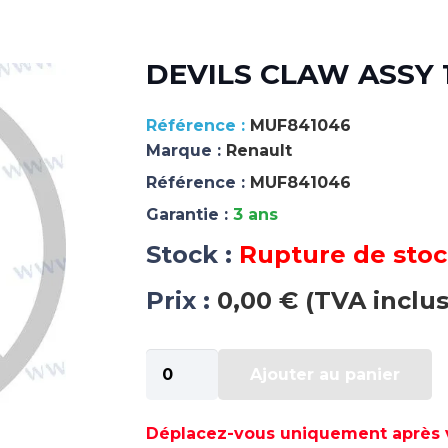
DEVILS CLAW ASSY 1
MUF841046
Marque :
Renault
Référence :
MUF841046
Garantie :
3 ans
Stock :
Rupture de sto
Prix :
0,00 € (TVA inclus
quantité
Ajouter au panier
de
DEVILS
CLAW
Déplacez-vous uniquement après va