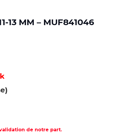
1-13 MM – MUF841046
ck
e)
lidation de notre part.