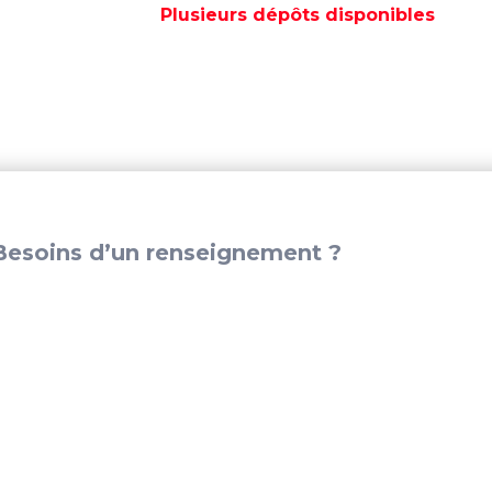
ASSY
Plusieurs dépôts disponibles
11-
13
MM
–
MUF841046
esoins d’un renseignement ?