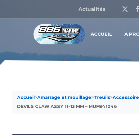
Actualités
ACCUEIL
À PR
Accueil
>
Amarrage et mouillage
>
Treuils
>
Accessoire
DEVILS CLAW ASSY 11-13 MM – MUF841046