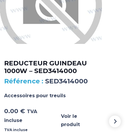
REDUCTEUR GUINDEAU
OS
1000W – SED3414000
SE
SED3414000
Accessoires pour treuils
Acce
0.00
€
0.
TVA
Voir le
incluse
incl
produit
TVA incluse
TVA i