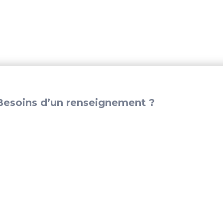
-
20A
DC
1P.
–
BS7443
esoins d’un renseignement ?