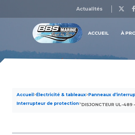
Actualités
ACCUEIL
À PR
Accueil
>
Électricité & tableaux
>
Panneaux d’interru
Interrupteur de protection
>
DISJONCTEUR UL-489 –