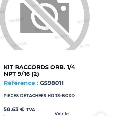
KIT RACCORDS ORB. 1/4
DA
NPT 9/16 (2)
MA
GS98011
PIECES DETACHEES HORS-BORD
PIE
58.63
€
5 3
TVA
Voir le