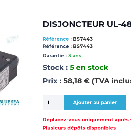
DISJONCTEUR UL-489
BS7443
Référence :
BS7443
Garantie :
3 ans
Stock :
5 en stock
Prix :
58,18 € (TVA inclu
quantité
Ajouter au panier
de
DISJONCTEUR
UL-
Déplacez-vous uniquement après va
489
Plusieurs dépôts disponibles