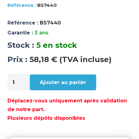
BS7440
Référence :
BS7440
Garantie :
3 ans
Stock :
5 en stock
Prix :
58,18 € (TVA incluse)
quantité
Ajouter au panier
de
DISJONCTEUR
UL-
Déplacez-vous uniquement après validation
489
de notre part.
-
Plusieurs dépôts disponibles
5A
DC
1P.