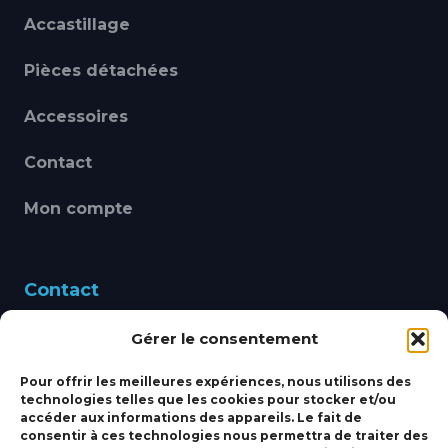
Accastillage
Pièces détachées
Accessoires
Contact
Mon compte
Contact
Gérer le consentement
460 Avenue Alain Le
Leap 83220 LE PRADET
Pour offrir les meilleures expériences, nous utilisons des
technologies telles que les cookies pour stocker et/ou
bbsmarine@bbs-
accéder aux informations des appareils. Le fait de
consentir à ces technologies nous permettra de traiter des
marine.fr