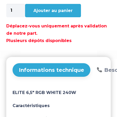
quantité
Ajouter au panier
de
ELITE
6,5"
Déplacez-vous uniquement après validation
RGB
de notre part.
WHITE
Plusieurs dépôts disponibles
240W
–
AQ-
EL423
Informations technique
Beso
ELITE 6,5" RGB WHITE 240W
Caractéristiques