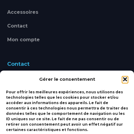
Accessoires
Contact
Mon compte
Contact
Gérer le consentement
460 Avenue Alain Le
Leap 83220 LE PRADET
Pour offrir les meilleures expériences, nous utilisons des
technologies telles que les cookies pour stocker et/ou
bbsmarine@bbs-
accéder aux informations des appareils. Le fait de
consentir à ces technologies nous permettra de traiter des
marine.fr
données telles que le comportement de navigation ou les
ID uniques sur ce site. Le fait de ne pas consentir ou de
Fixe:
04 27 50 24 50
retirer son consentement peut avoir un effet négatif sur
certaines caractéristiques et fonctions.
Mobile:
06 69 44 48 83