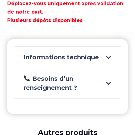
A
Déplacez-vous uniquement après validation
JOINT
de notre part.
11MM
Plusieurs dépôts disponibles
(2)
-
GS38092
Informations technique
Besoins d’un
renseignement ?
Autres produits