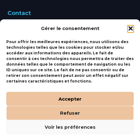
Contact
Gérer le consentement
460 Avenue Alain Le
Leap 83220 LE PRADET
Pour offrir les meilleures expériences, nous utilisons des
technologies telles que les cookies pour stocker et/ou
bbsmarine@bbs-
accéder aux informations des appareils. Le fait de
consentir à ces technologies nous permettra de traiter des
marine.fr
données telles que le comportement de navigation ou les
ID uniques sur ce site. Le fait de ne pas consentir ou de
Fixe:
04 27 50 24 50
retirer son consentement peut avoir un effet négatif sur
certaines caractéristiques et fonctions.
Mobile:
06 69 44 48 83
Accepter
Refuser
(c) BBS Marine –
Orocom
.
Mentions Légales
.
C.G.V
Voir les préférences
Tous droits réservés