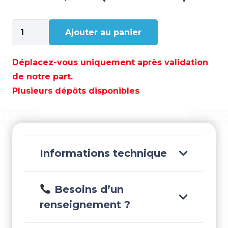
quantité
Ajouter au panier
de
FEU
BI-
Déplacez-vous uniquement après validation
COLOR
de notre part.
NOIR
Plusieurs dépôts disponibles
-12M
-
GS10054
Informations technique
Besoins d’un
renseignement ?