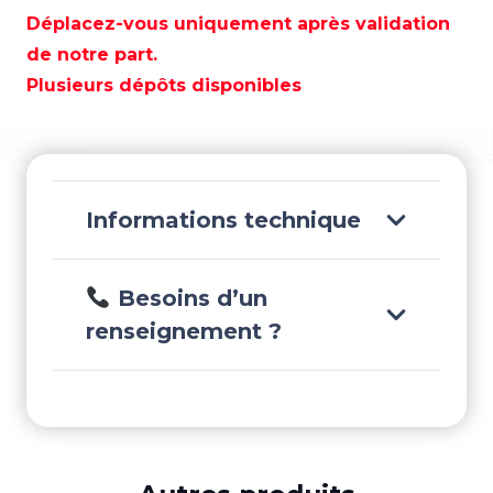
À
Déplacez-vous uniquement après validation
EAU
de notre part.
"ISEO"
Plusieurs dépôts disponibles
LAITON
3/4"
-
GS30412
Informations technique
Besoins d’un
renseignement ?