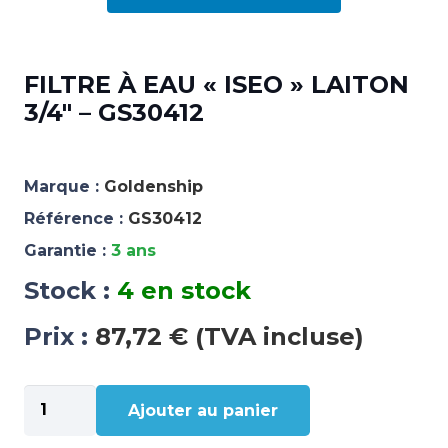
FILTRE À EAU « ISEO » LAITON
3/4″ – GS30412
Marque :
Goldenship
Référence :
GS30412
Garantie :
3 ans
Stock :
4 en stock
Prix :
87,72 € (TVA incluse)
quantité
Ajouter au panier
de
FILTRE