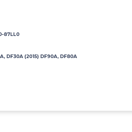
10-87LL0
5A, DF30A (2015) DF90A, DF80A