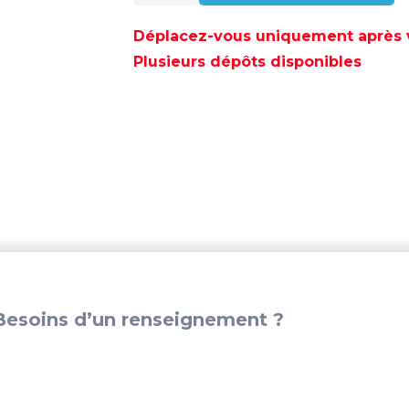
FILTRE
A
Déplacez-vous uniquement après va
ESSENCE
Plusieurs dépôts disponibles
SUZUKI
-
REC15410-
87L00
esoins d’un renseignement ?