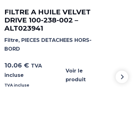
FILTRE A HUILE VELVET
FI
DRIVE 100-238-002 –
DRI
ALT023941
AL
Filtre
,
PIECES DETACHEES HORS-
Filtr
BORD
BOR
10.06
€
23.
TVA
Voir le
incluse
incl
produit
TVA incluse
TVA i