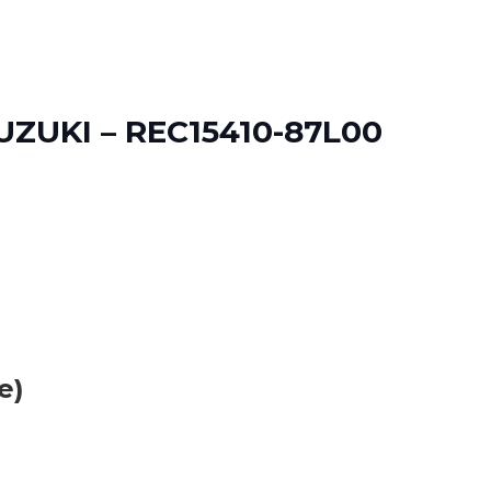
UZUKI – REC15410-87L00
e)