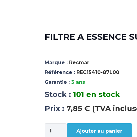
FILTRE A ESSENCE S
Marque :
Recmar
Référence :
REC15410-87L00
Garantie :
3 ans
Stock :
101 en stock
Prix :
7,85 € (TVA inclus
quantité
Ajouter au panier
de