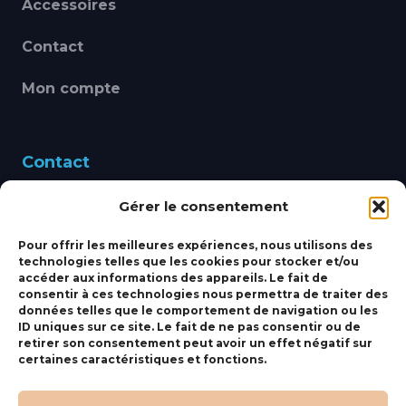
Accessoires
Contact
Mon compte
Contact
Gérer le consentement
460 Avenue Alain Le
Leap 83220 LE PRADET
Pour offrir les meilleures expériences, nous utilisons des
technologies telles que les cookies pour stocker et/ou
bbsmarine@bbs-
accéder aux informations des appareils. Le fait de
consentir à ces technologies nous permettra de traiter des
marine.fr
données telles que le comportement de navigation ou les
ID uniques sur ce site. Le fait de ne pas consentir ou de
Fixe:
04 27 50 24 50
retirer son consentement peut avoir un effet négatif sur
certaines caractéristiques et fonctions.
Mobile:
06 69 44 48 83