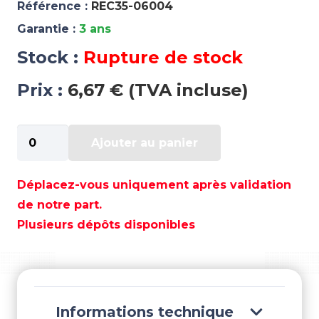
Référence :
REC35-06004
Garantie :
3 ans
Stock :
Rupture de stock
Prix :
6,67 € (TVA incluse)
quantité
Ajouter au panier
de
FILTRE
À
Déplacez-vous uniquement après validation
HUILE
de notre part.
GM
Plusieurs dépôts disponibles
V6
-
REC35-
06004
Informations technique