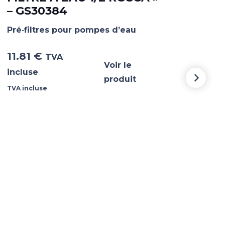
– GS30384
FIL
SF
Pré‐filtres pour pompes d’eau
Pré‐
11.81
€
TVA
Voir le
5.6
incluse
produit
TVA incluse
TVA i