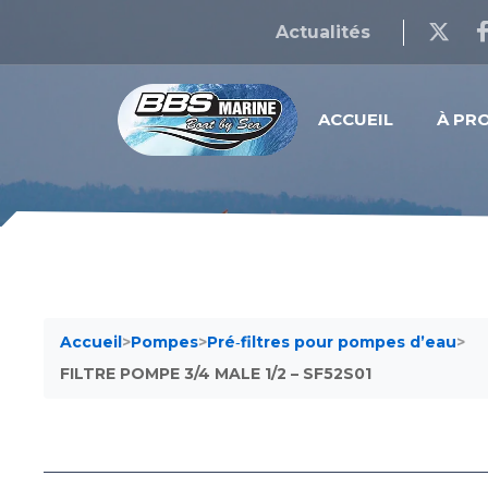
Actualités
ACCUEIL
À PR
Accueil
>
Pompes
>
Pré‐filtres pour pompes d’eau
>
FILTRE POMPE 3/4 MALE 1/2 – SF52S01