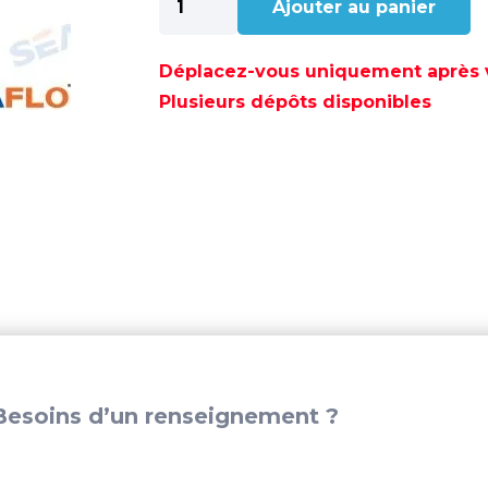
Ajouter au panier
de
FILTRE
POMPE
Déplacez-vous uniquement après va
3/4
Plusieurs dépôts disponibles
MALE
1/2
-
SF52S01
esoins d’un renseignement ?