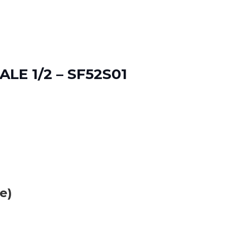
LE 1/2 – SF52S01
e)