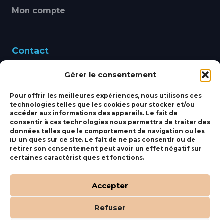
Mon compte
Contact
Gérer le consentement
460 Avenue Alain Le
Leap 83220 LE PRADET
Pour offrir les meilleures expériences, nous utilisons des
technologies telles que les cookies pour stocker et/ou
bbsmarine@bbs-
accéder aux informations des appareils. Le fait de
consentir à ces technologies nous permettra de traiter des
marine.fr
données telles que le comportement de navigation ou les
ID uniques sur ce site. Le fait de ne pas consentir ou de
Fixe:
04 27 50 24 50
retirer son consentement peut avoir un effet négatif sur
certaines caractéristiques et fonctions.
Mobile:
06 69 44 48 83
Accepter
Refuser
(c) BBS Marine –
Orocom
.
Mentions Légales
.