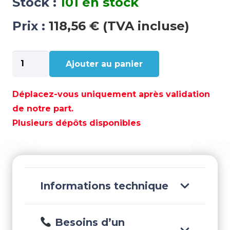
Stock :
101 en stock
Prix :
118,56 € (TVA incluse)
quantité
Ajouter au panier
de
FILTRE
SÉPARATEUR
Déplacez-vous uniquement après validation
ESSENCE
de notre part.
TRANSPARENT
Plusieurs dépôts disponibles
-
RAC320R-
RAC-
01
Informations technique
Besoins d’un