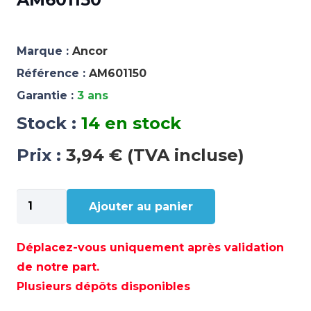
Marque :
Ancor
Référence :
AM601150
Garantie :
3 ans
Stock :
14 en stock
Prix :
3,94 € (TVA incluse)
quantité
Ajouter au panier
de
FUSIBLES
AGC
Déplacez-vous uniquement après validation
15
de notre part.
AMP.
Plusieurs dépôts disponibles
(5)