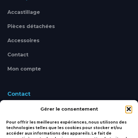
Accastillage
Pièces détachées
Accessoires
Contact
Mon compte
Contact
Gérer le consentement
460 Avenue Alain Le
Leap 83220 LE PRADET
Pour offrir les meilleures expériences, nous utilisons des
technologies telles que les cookies pour stocker et/ou
bbsmarine@bbs-
accéder aux informations des appareils. Le fait de