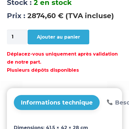
Stock :
2 en stock
Prix :
2874,60 € (TVA incluse)
quantité
Ajouter au panier
de
GUINDEAU
VERTICAL
Déplacez-vous uniquement après validation
1500W
de notre part.
24V
Plusieurs dépôts disponibles
8
MM
C/C
–
QUDP31524D
Informations technique
Beso
Dimensions:
41.5 × 42 × 28 cm