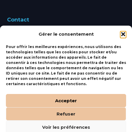
Contact
Gérer le consentement
460 Avenue Alain Le
Leap 83220 LE PRADET
Pour offrir les meilleures expériences, nous utilisons des
technologies telles que les cookies pour stocker et/ou
bbsmarine@bbs-
accéder aux informations des appareils. Le fait de
consentir à ces technologies nous permettra de traiter des
marine.fr
données telles que le comportement de navigation ou les
ID uniques sur ce site. Le fait de ne pas consentir ou de
Fixe:
04 27 50 24 50
retirer son consentement peut avoir un effet négatif sur
certaines caractéristiques et fonctions.
Mobile:
06 69 44 48 83
Accepter
Refuser
(c) BBS Marine –
Orocom
.
Mentions Légales
.
C.G.V
Voir les préférences