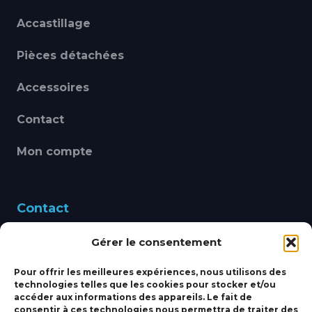
Accastillage
Pièces détachées
Accessoires
Contact
Mon compte
Contact
Gérer le consentement
460 Avenue Alain Le
Leap 83220 LE PRADET
Pour offrir les meilleures expériences, nous utilisons des
technologies telles que les cookies pour stocker et/ou
bbsmarine@bbs-
accéder aux informations des appareils. Le fait de
consentir à ces technologies nous permettra de traiter des