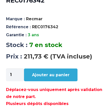
REC0176342
Marque :
Recmar
Référence :
REC0176342
Garantie :
3 ans
Stock :
7 en stock
Prix :
211,73 € (TVA incluse)
quantité
Ajouter au panier
de
HARNAIS
ÉLECTRIQUE
Déplacez-vous uniquement après validation
28'
de notre part.
-
Plusieurs dépôts disponibles
REC0176342