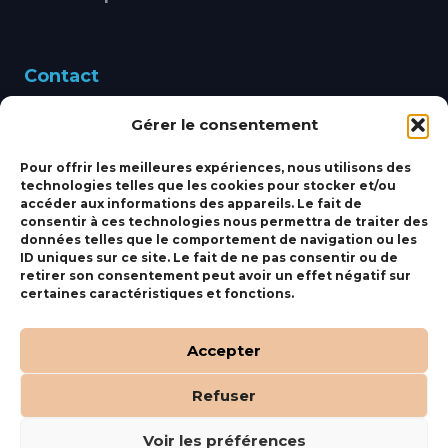
Contact
Gérer le consentement
460 Avenue Alain Le
Leap 83220 LE PRADET
Pour offrir les meilleures expériences, nous utilisons des
technologies telles que les cookies pour stocker et/ou
bbsmarine@bbs-
accéder aux informations des appareils. Le fait de
consentir à ces technologies nous permettra de traiter des
marine.fr
données telles que le comportement de navigation ou les
ID uniques sur ce site. Le fait de ne pas consentir ou de
Fixe:
04 27 50 24 50
retirer son consentement peut avoir un effet négatif sur
certaines caractéristiques et fonctions.
Mobile:
06 69 44 48 83
Accepter
Refuser
(c) BBS Marine –
Orocom
.
Mentions Légales
.
C.G.V
Voir les préférences