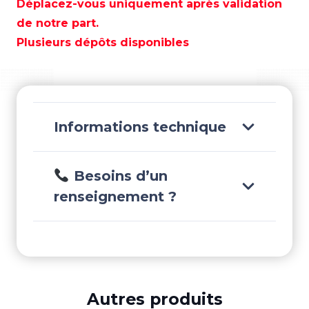
1/2"
Déplacez-vous uniquement après validation
24V
de notre part.
50'
Plusieurs dépôts disponibles
Alum
-
GLE05510-
24-
50
Informations technique
Besoins d’un
renseignement ?
Autres produits