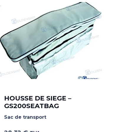
HO
HOUSSE DE SIEGE –
AV
GS200SEATBAG
HF
Sac de transport
Sac 