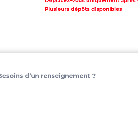
Déplacez-vous uniquement après va
SIEGE
Plusieurs dépôts disponibles
-
HSR220DSEATBAG
esoins d’un renseignement ?