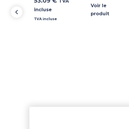
53.09
€
TVA
Voir le
incluse
produit
TVA incluse