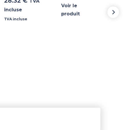
28.32
€
28
TVA
Voir le
incluse
incl
produit
TVA incluse
TVA i