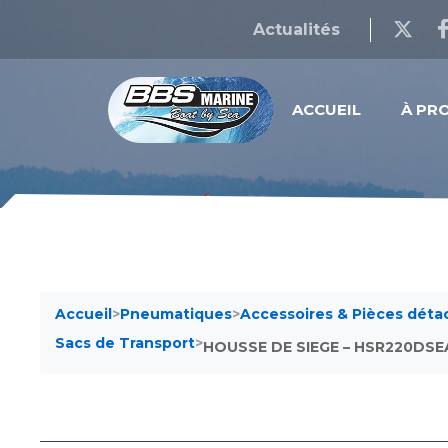
Actualités
ACCUEIL
À PR
Accueil
>
Pneumatiques
>
Accessoires & Pièces dét
Sacs de Transport
>
HOUSSE DE SIEGE – HSR220DS