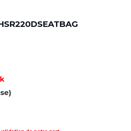
 HSR220DSEATBAG
ck
use)