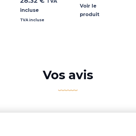
28.32
€
TVA
Voir le
incluse
produit
TVA incluse
Vos avis