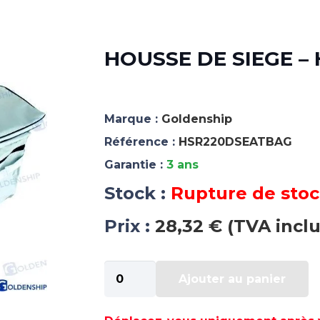
HOUSSE DE SIEGE –
Marque :
Goldenship
Référence :
HSR220DSEATBAG
Garantie :
3 ans
Stock :
Rupture de sto
Prix :
28,32 € (TVA incl
quantité
Ajouter au panier
de
HOUSSE
DE