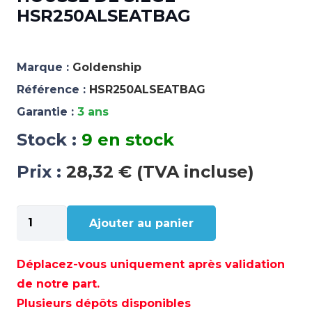
HSR250ALSEATBAG
Marque :
Goldenship
Référence :
HSR250ALSEATBAG
Garantie :
3 ans
Stock :
9 en stock
Prix :
28,32 € (TVA incluse)
quantité
Ajouter au panier
de
HOUSSE
DE
Déplacez-vous uniquement après validation
SIEGE
de notre part.
-
Plusieurs dépôts disponibles