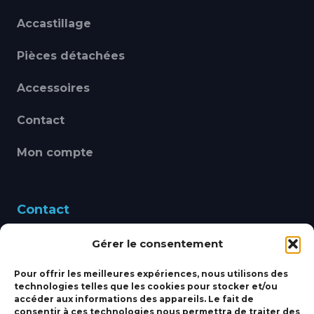
Accastillage
Pièces détachées
Accessoires
Contact
Mon compte
Contact
Gérer le consentement
460 Avenue Alain Le
Leap 83220 LE PRADET
Pour offrir les meilleures expériences, nous utilisons des
technologies telles que les cookies pour stocker et/ou
bbsmarine@bbs-
accéder aux informations des appareils. Le fait de
consentir à ces technologies nous permettra de traiter des