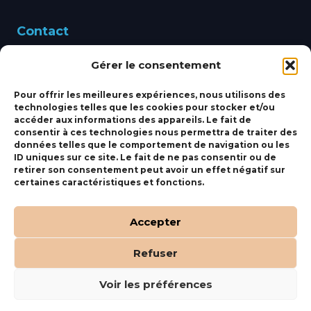
Contact
Gérer le consentement
460 Avenue Alain Le
Leap 83220 LE PRADET
Pour offrir les meilleures expériences, nous utilisons des
technologies telles que les cookies pour stocker et/ou
bbsmarine@bbs-
accéder aux informations des appareils. Le fait de
consentir à ces technologies nous permettra de traiter des
marine.fr
données telles que le comportement de navigation ou les
ID uniques sur ce site. Le fait de ne pas consentir ou de
Fixe:
04 27 50 24 50
retirer son consentement peut avoir un effet négatif sur
certaines caractéristiques et fonctions.
Mobile:
06 69 44 48 83
Accepter
Refuser
(c) BBS Marine –
Orocom
.
Mentions Légales
.
C.G.V
Voir les préférences
Tous droits réservés