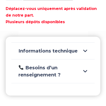
HP
M3
Déplacez-vous uniquement après validation
6,5"
de notre part.
GRILLE
Plusieurs dépôts disponibles
GUN
METAL
SPORT
-
JLM3-
Informations technique
650X-
S-
GM
Besoins d’un
renseignement ?