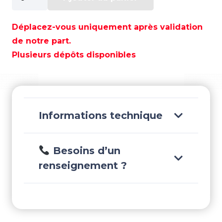
de
INTERRUPTEUR
A
Déplacez-vous uniquement après validation
TIRETTE
de notre part.
2
Plusieurs dépôts disponibles
POSITIONS
-
GS11110
Informations technique
Besoins d’un
renseignement ?