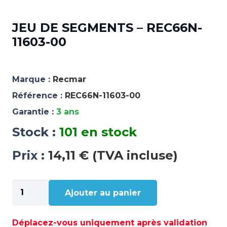
JEU DE SEGMENTS – REC66N-
11603-00
Marque :
Recmar
Référence :
REC66N-11603-00
Garantie :
3 ans
Stock :
101 en stock
Prix :
14,11 € (TVA incluse)
quantité
Ajouter au panier
de
JEU
DE
Déplacez-vous uniquement après validation