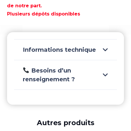
SEGMENTS
de notre part.
-
Plusieurs dépôts disponibles
REC66N-
11603-
00
Informations technique
Besoins d’un
renseignement ?
Autres produits