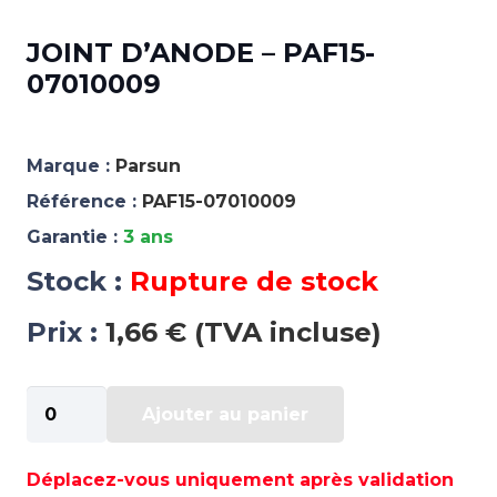
JOINT D’ANODE – PAF15-
07010009
Marque :
Parsun
Référence :
PAF15-07010009
Garantie :
3 ans
Stock :
Rupture de stock
Prix :
1,66 € (TVA incluse)
quantité
Ajouter au panier
de
JOINT
D'ANODE
Déplacez-vous uniquement après validation