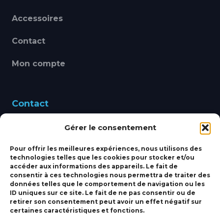
Accessoires
Contact
Mon compte
Contact
Gérer le consentement
460 Avenue Alain Le
Leap 83220 LE PRADET
Pour offrir les meilleures expériences, nous utilisons des
technologies telles que les cookies pour stocker et/ou
bbsmarine@bbs-
accéder aux informations des appareils. Le fait de
consentir à ces technologies nous permettra de traiter des
marine.fr
données telles que le comportement de navigation ou les
ID uniques sur ce site. Le fait de ne pas consentir ou de
Fixe:
04 27 50 24 50
retirer son consentement peut avoir un effet négatif sur
certaines caractéristiques et fonctions.
Mobile:
06 69 44 48 83