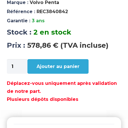
Marque :
Volvo Penta
Référence :
REC3840842
Garantie :
3 ans
Stock :
2 en stock
Prix :
578,86 € (TVA incluse)
quantité
Ajouter au panier
de
JOINT
DE
Déplacez-vous uniquement après validation
CULASSE
de notre part.
VOLVO
Plusieurs dépôts disponibles
D1-
30
(1,3
MM)