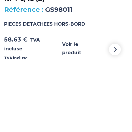
GS98011
PIECES DETACHEES HORS-BORD
PIE
58.63
€
5 3
TVA
Voir le
incluse
incl
produit
TVA incluse
TVA i