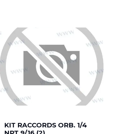
KIT RACCORDS ORB. 1/4
DA
NPT 9/16 (2)
MA