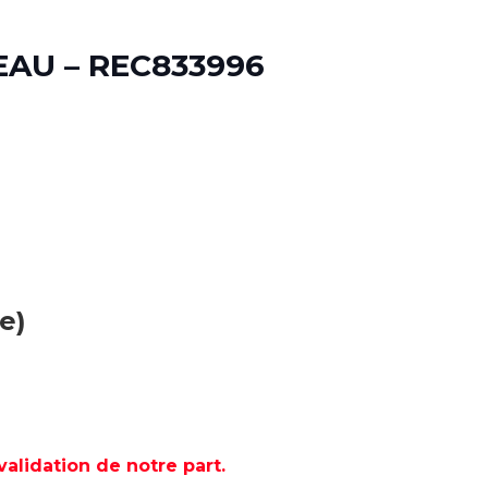
EAU – REC833996
e)
lidation de notre part.