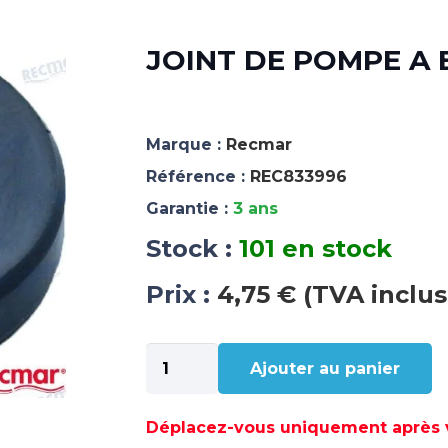
JOINT DE POMPE A 
Marque :
Recmar
Référence :
REC833996
Garantie :
3 ans
Stock :
101 en stock
Prix :
4,75 € (TVA inclus
quantité
Ajouter au panier
de
JOINT
DE
Déplacez-vous uniquement après va