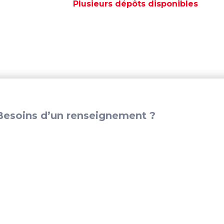
POMPE
Plusieurs dépôts disponibles
A
EAU
-
REC833996
esoins d’un renseignement ?