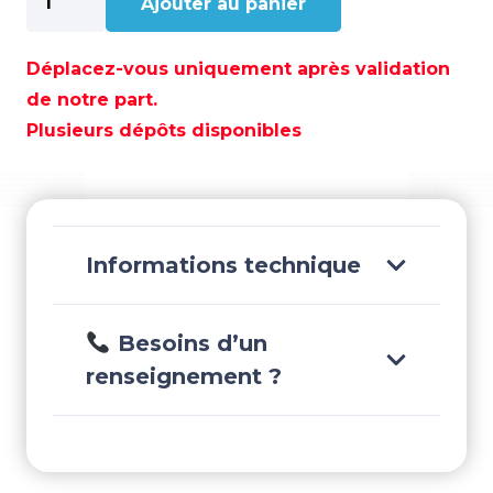
Ajouter au panier
de
JOINT
SPI
Déplacez-vous uniquement après validation
-
de notre part.
REC324937
Plusieurs dépôts disponibles
Informations technique
Besoins d’un
renseignement ?