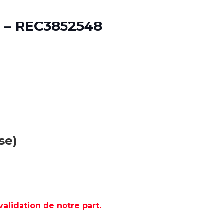
 – REC3852548
se)
lidation de notre part.