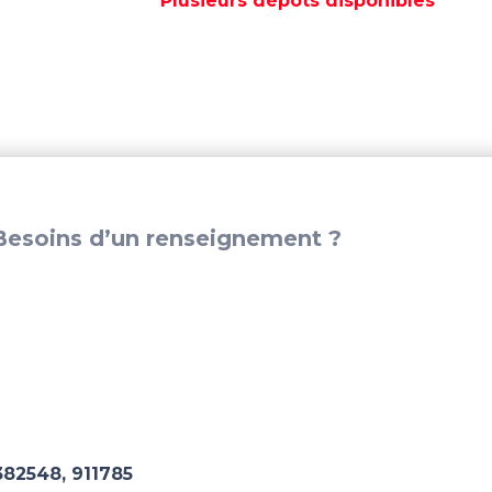
Plusieurs dépôts disponibles
-
REC3852548
esoins d’un renseignement ?
382548, 911785