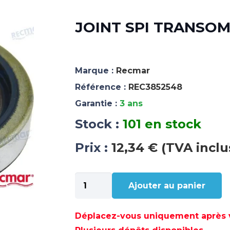
JOINT SPI TRANSOM
Marque :
Recmar
Référence :
REC3852548
Garantie :
3 ans
Stock :
101 en stock
Prix :
12,34 € (TVA inclu
quantité
Ajouter au panier
de
JOINT
SPI
Déplacez-vous uniquement après va
TRANSOM