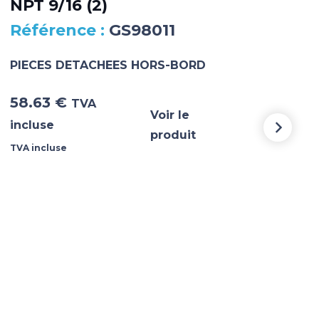
NPT 9/16 (2)
MA
GS98011
PIECES DETACHEES HORS-BORD
PIE
58.63
€
5 3
TVA
Voir le
incluse
incl
produit
TVA incluse
TVA i