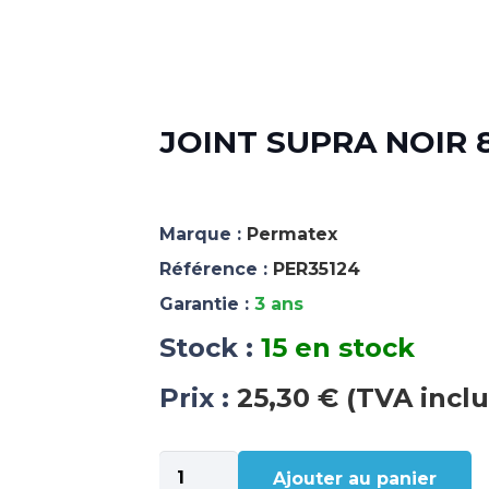
JOINT SUPRA NOIR 8
Marque :
Permatex
Référence :
PER35124
Garantie :
3 ans
Stock :
15 en stock
Prix :
25,30 € (TVA inclu
quantité
Ajouter au panier
de