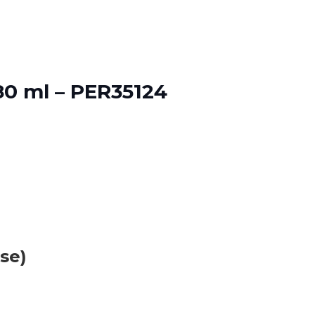
0 ml – PER35124
se)