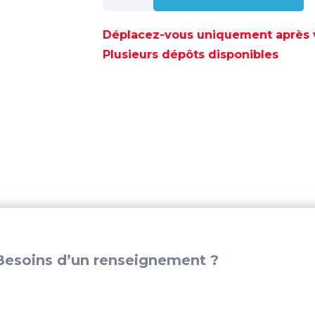
JOINT
SUPRA
Déplacez-vous uniquement après va
NOIR
Plusieurs dépôts disponibles
80
ml
-
PER35124
esoins d’un renseignement ?