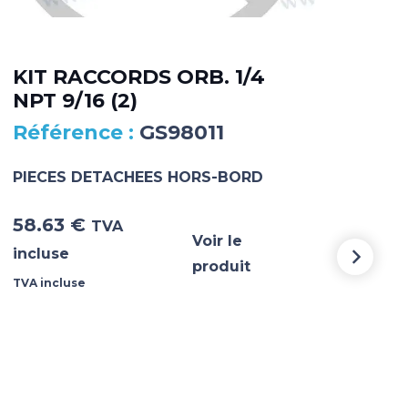
KIT RACCORDS ORB. 1/4
DA
NPT 9/16 (2)
MA
GS98011
PIECES DETACHEES HORS-BORD
PIE
58.63
€
5 3
TVA
Voir le
incluse
incl
produit
TVA incluse
TVA i