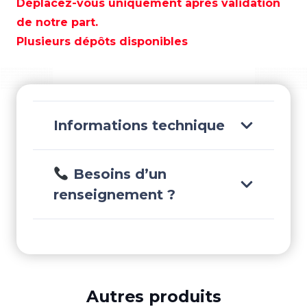
TORIQUE
Déplacez-vous uniquement après validation
-
de notre part.
REC25-
Plusieurs dépôts disponibles
8M0000190
Informations technique
Besoins d’un
renseignement ?
Autres produits