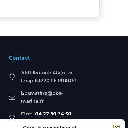
Contact
460 Avenue Alain Le
Leap 83220 LE PRADET
bbsmarine@bbs-
marine.fr
Fixe:
04 27 50 24 50
Mobile:
06 69 44 48 83
Gérer le consentement