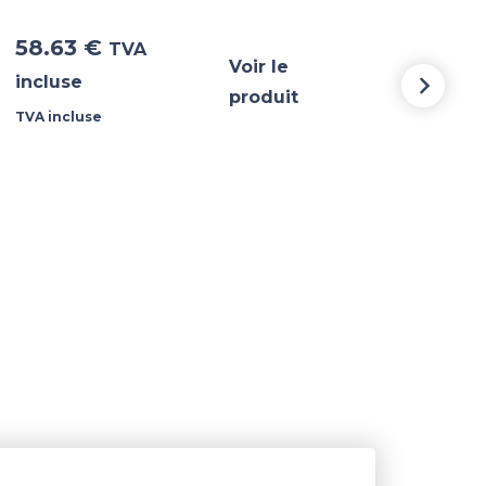
58.63
€
5 3
TVA
Voir le
incluse
incl
produit
TVA incluse
TVA i