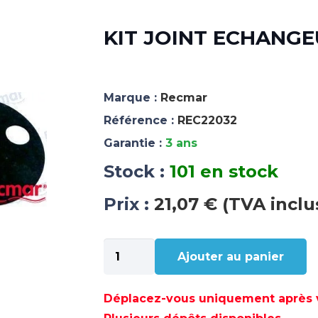
KIT JOINT ECHANGE
Marque :
Recmar
Référence :
REC22032
Garantie :
3 ans
Stock :
101 en stock
Prix :
21,07 € (TVA inclu
quantité
Ajouter au panier
de
KIT
JOINT
Déplacez-vous uniquement après va
ECHANGEUR