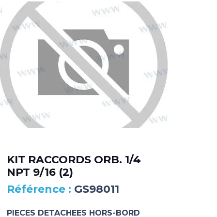
KIT RACCORDS ORB. 1/4
DA
NPT 9/16 (2)
MA
GS98011
PIECES DETACHEES HORS-BORD
PIE