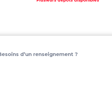
Plusieurs dépôts disponibles
-
REC22032
esoins d’un renseignement ?