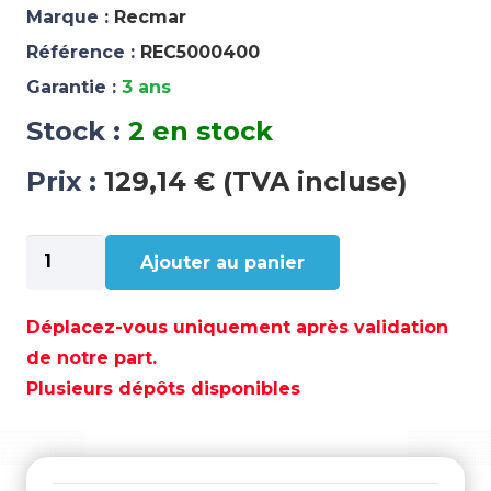
Marque :
Recmar
Référence :
REC5000400
Garantie :
3 ans
Stock :
2 en stock
Prix :
129,14 € (TVA incluse)
quantité
Ajouter au panier
de
KIT
JOINT
Déplacez-vous uniquement après validation
JOHNSON
de notre part.
EVINRUDE
Plusieurs dépôts disponibles
-
REC5000400