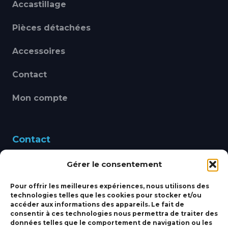
Accastillage
Pièces détachées
Accessoires
Contact
Mon compte
Contact
Gérer le consentement
460 Avenue Alain Le
Leap 83220 LE PRADET
Pour offrir les meilleures expériences, nous utilisons des
technologies telles que les cookies pour stocker et/ou
bbsmarine@bbs-
accéder aux informations des appareils. Le fait de
consentir à ces technologies nous permettra de traiter des
marine.fr
données telles que le comportement de navigation ou les