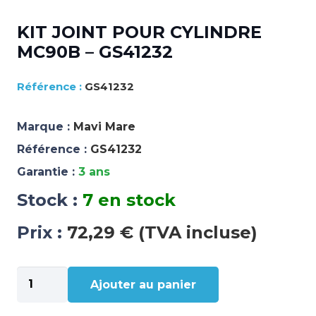
KIT JOINT POUR CYLINDRE
MC90B – GS41232
GS41232
Marque :
Mavi Mare
Référence :
GS41232
Garantie :
3 ans
Stock :
7 en stock
Prix :
72,29 € (TVA incluse)
quantité
Ajouter au panier
de
KIT