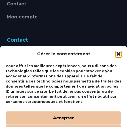
Contact
Mon compte
Contact
Gérer le consentement
460 Avenue Alain Le
Leap 83220 LE PRADET
Pour offrir les meilleures expériences, nous utilisons des
technologies telles que les cookies pour stocker et/ou
bbsmarine@bbs-
accéder aux informations des appareils. Le fait de
consentir à ces technologies nous permettra de traiter des
marine.fr
données telles que le comportement de navigation ou les
ID uniques sur ce site. Le fait de ne pas consentir ou de
Fixe:
04 27 50 24 50
retirer son consentement peut avoir un effet négatif sur
certaines caractéristiques et fonctions.
Mobile:
06 69 44 48 83
Accepter