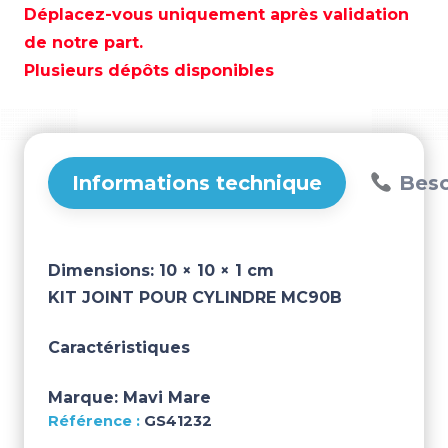
JOINT
Déplacez-vous uniquement après validation
POUR
de notre part.
CYLINDRE
Plusieurs dépôts disponibles
MC90B
–
GS41232
Informations technique
Beso
Dimensions:
10 × 10 × 1 cm
KIT JOINT POUR CYLINDRE MC90B
Caractéristiques
Marque:
Mavi Mare
GS41232