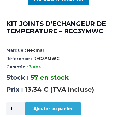
KIT JOINTS D’ECHANGEUR DE
TEMPERATURE – REC3YMWC
Marque :
Recmar
Référence :
REC3YMWC
Garantie :
3 ans
Stock :
57 en stock
Prix :
13,34 € (TVA incluse)
quantité
Ajouter au panier
de