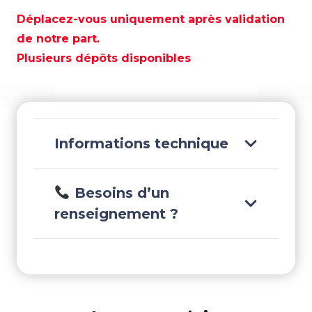
KIT
JOINTS
Déplacez-vous uniquement après validation
D'ECHANGEUR DE
de notre part.
TEMPERATURE
Plusieurs dépôts disponibles
-
REC3YMWC
Informations technique
Besoins d’un
renseignement ?