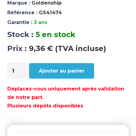
Marque :
Goldenship
Référence :
GS41474
Garantie :
3 ans
Stock :
5 en stock
Prix :
9,36 € (TVA incluse)
quantité
Ajouter au panier
de
KIT
NUMEROS
Déplacez-vous uniquement après validation
ET
de notre part.
LETTRES
Plusieurs dépôts disponibles
BLANCHES
-
GS41474