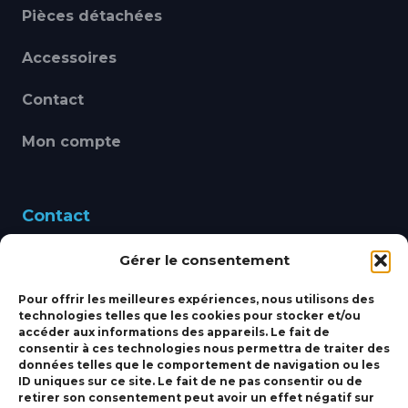
Pièces détachées
Accessoires
Contact
Mon compte
Contact
Gérer le consentement
460 Avenue Alain Le
Leap 83220 LE PRADET
Pour offrir les meilleures expériences, nous utilisons des
technologies telles que les cookies pour stocker et/ou
bbsmarine@bbs-
accéder aux informations des appareils. Le fait de
consentir à ces technologies nous permettra de traiter des
marine.fr
données telles que le comportement de navigation ou les
ID uniques sur ce site. Le fait de ne pas consentir ou de
Fixe:
04 27 50 24 50
retirer son consentement peut avoir un effet négatif sur