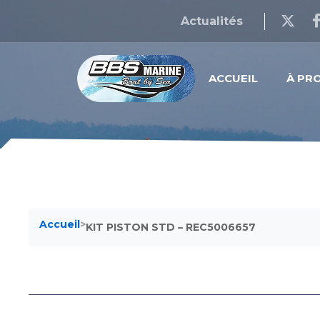
Actualités
ACCUEIL
À PR
Accueil
>
KIT PISTON STD – REC5006657