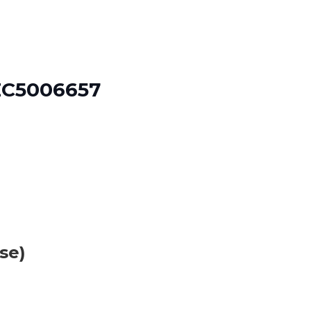
EC5006657
se)