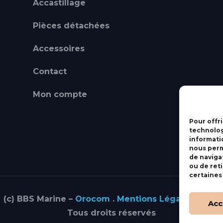
Accastillage
Pièces détachées
Accessoires
Contact
Mon compte
Pour offri
technolog
informati
nous perm
de navigat
ou de ret
certaines
(c) BBS Marine –
Orocom
.
Mentions Légales
.
C.G.V
Acc
Tous droits réservés