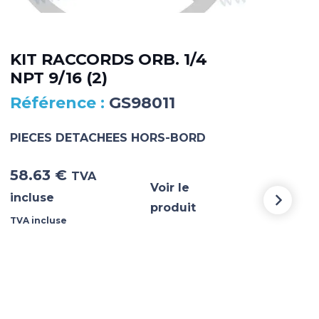
KIT RACCORDS ORB. 1/4
DA
NPT 9/16 (2)
MA
GS98011
PIECES DETACHEES HORS-BORD
PIE
58.63
€
5 3
TVA
Voir le
incluse
incl
produit
TVA incluse
TVA i