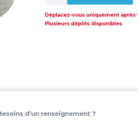
KIT
PISTON
Déplacez-vous uniquement après va
STD
Plusieurs dépôts disponibles
-
REC5006657
esoins d’un renseignement ?