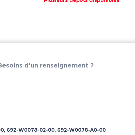
Plusieurs dépôts disponibles
EAU
YAMAHA
-
REC692-
W0078-
02
esoins d’un renseignement ?
0, 692-W0078-02-00, 692-W0078-A0-00