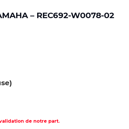
AMAHA – REC692-W0078-02
use)
lidation de notre part.