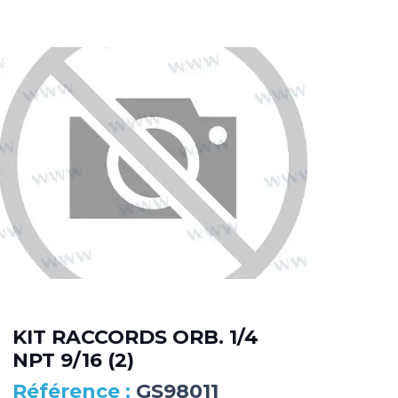
KIT RACCORDS ORB. 1/4
DA
NPT 9/16 (2)
MA
GS98011