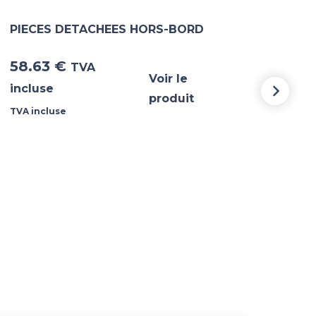
PIECES DETACHEES HORS-BORD
PIE
58.63
€
5 3
TVA
Voir le
incluse
incl
produit
TVA incluse
TVA i