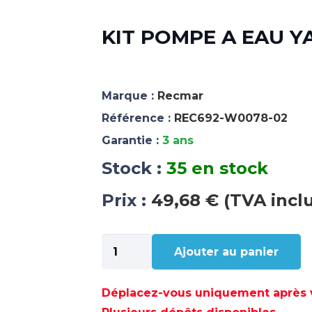
KIT POMPE A EAU Y
Marque :
Recmar
Référence :
REC692-W0078-02
Garantie :
3 ans
Stock :
35 en stock
Prix :
49,68 € (TVA incl
quantité
Ajouter au panier
de
KIT
POMPE
Déplacez-vous uniquement après va
A